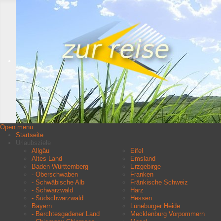
Open menu
Startseite
Urlaubsziele
Allgäu
Eifel
Altes Land
Emsland
Baden-Württemberg
Erzgebirge
- Oberschwaben
Franken
- Schwäbische Alb
Fränkische Schweiz
- Schwarzwald
Harz
- Südschwarzwald
Hessen
Bayern
Lüneburger Heide
- Berchtesgadener Land
Mecklenburg Vorpommern