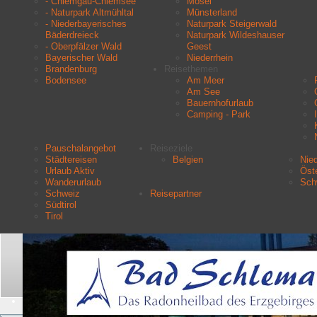
- Chiemgau-Chiemsee
Mosel
- Naturpark Altmühltal
Münsterland
- Niederbayerisches
Naturpark Steigerwald
Bäderdreieck
Naturpark Wildeshauser
- Oberpfälzer Wald
Geest
Bayerischer Wald
Niederrhein
Brandenburg
Reisethemen
Bodensee
Am Meer
Am See
Bauernhofurlaub
Camping - Park
Pauschalangebot
Reiseziele
Städtereisen
Belgien
Nie
Urlaub Aktiv
Öste
Wanderurlaub
Sch
Schweiz
Reisepartner
Südtirol
Tirol
Aktuelle Seite:
Startseite
Reisethemen
Familienurlaub
Suchen