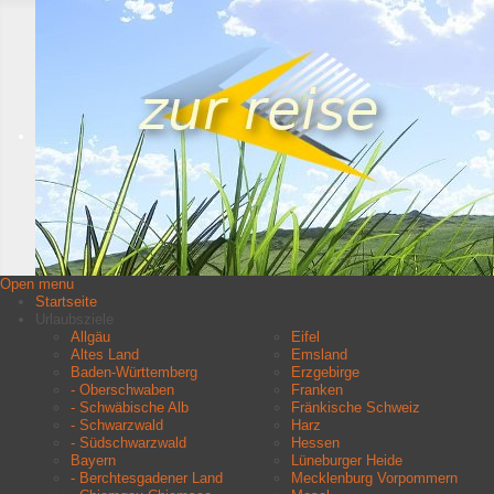
Open menu
Startseite
Urlaubsziele
Allgäu
Eifel
Altes Land
Emsland
Baden-Württemberg
Erzgebirge
- Oberschwaben
Franken
- Schwäbische Alb
Fränkische Schweiz
- Schwarzwald
Harz
- Südschwarzwald
Hessen
Bayern
Lüneburger Heide
- Berchtesgadener Land
Mecklenburg Vorpommern