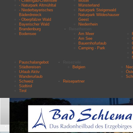
- Chiemgau-Chiemsee
Mosel
- Naturpark Altmühltal
Münsterland
- Niederbayerisches
Naturpark Steigerwald
Bäderdreieck
Naturpark Wildeshauser
- Oberpfälzer Wald
Geest
Bayerischer Wald
Niederrhein
Brandenburg
Reisethemen
Bodensee
Am Meer
Am See
Bauernhofurlaub
Camping - Park
Pauschalangebot
Reiseziele
Städtereisen
Belgien
Nie
Urlaub Aktiv
Öste
Wanderurlaub
Sch
Schweiz
Reisepartner
Südtirol
Tirol
Aktuelle Seite:
Startseite
Reisethemen
Geschäfts- / Dienstreisen
Suchen