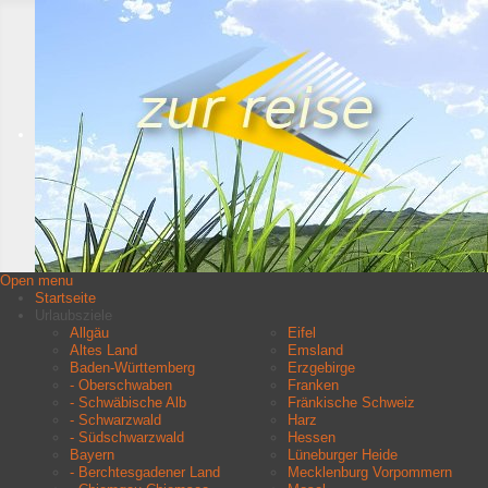
Open menu
Startseite
Urlaubsziele
Allgäu
Eifel
Altes Land
Emsland
Baden-Württemberg
Erzgebirge
- Oberschwaben
Franken
- Schwäbische Alb
Fränkische Schweiz
- Schwarzwald
Harz
- Südschwarzwald
Hessen
Bayern
Lüneburger Heide
- Berchtesgadener Land
Mecklenburg Vorpommern