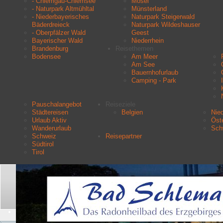
- Chiemgau-Chiemsee
Mosel
- Naturpark Altmühltal
Münsterland
- Niederbayerisches
Naturpark Steigerwald
Bäderdreieck
Naturpark Wildeshauser
- Oberpfälzer Wald
Geest
Bayerischer Wald
Niederrhein
Brandenburg
Reisethemen
Bodensee
Am Meer
Am See
Bauernhofurlaub
Camping - Park
Pauschalangebot
Reiseziele
Städtereisen
Belgien
Nie
Urlaub Aktiv
Öste
Wanderurlaub
Sch
Schweiz
Reisepartner
Südtirol
Tirol
Aktuelle Seite:
Startseite
Urlaubsziele
Erzgebirge
Suchen