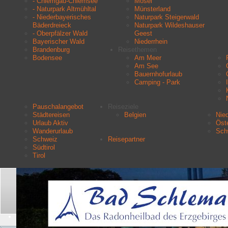
- Chiemgau-Chiemsee
Mosel
- Naturpark Altmühltal
Münsterland
- Niederbayerisches
Naturpark Steigerwald
Bäderdreieck
Naturpark Wildeshauser
- Oberpfälzer Wald
Geest
Bayerischer Wald
Niederrhein
Brandenburg
Reisethemen
Bodensee
Am Meer
Am See
Bauernhofurlaub
Camping - Park
Pauschalangebot
Reiseziele
Städtereisen
Belgien
Nie
Urlaub Aktiv
Öste
Wanderurlaub
Sch
Schweiz
Reisepartner
Südtirol
Tirol
Aktuelle Seite:
Startseite
Urlaubsziele
Bayern
Suchen