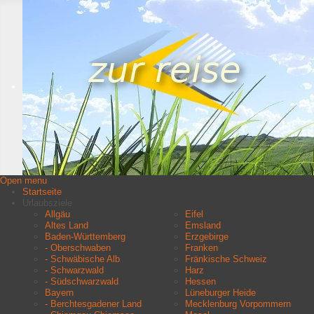
Open menu
Startseite
Urlaubsziele
Allgäu
Eifel
Altes Land
Emsland
Baden-Württemberg
Erzgebirge
- Oberschwaben
Franken
- Schwäbische Alb
Fränkische Schweiz
- Schwarzwald
Harz
- Südschwarzwald
Hessen
Bayern
Lüneburger Heide
- Berchtesgadener Land
Mecklenburg Vorpommern