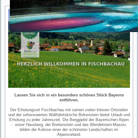
Lassen Sie sich in ein besonders schönes Stück Bayerns
entführen.
Der Erholungsort Fischbachau mit seinen vielen kleinen Ortsteilen
und der sehenswerten Wallfahrtskirche Birkenstein bietet Urlaub und
Erholung zu jeder Jahreszeit. Die Berggipfel der Bayerischen Alpen
- unser Hausberg, der Breitenstein und das Wendelstein-Massiv,
bilden die Kulisse einer der schönsten Landschaften im
Alpenvorland.