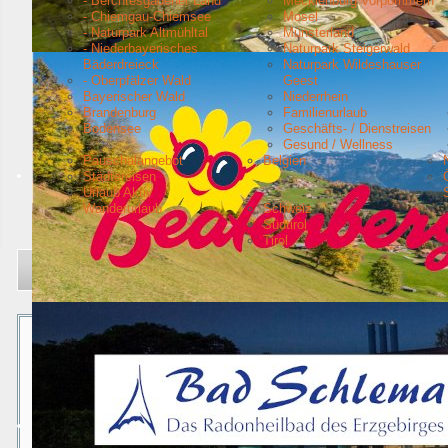
- Berchtesgadener Land
Mecklenburg Vorpommern
- Chiemgau-Chiemsee
Mosel
- Naturpark Altmühltal
Münsterland
- Niederbayerisches
Naturpark Steigerwald
Bäderdreieck
Naturpark Wildeshauser
- Oberpfälzer Wald
Geest
Bayerischer Wald
Niederrhein
Brandenburg
Familienurlaub
Bodensee
Geschäfts- / Dienstreisen
Gesund / Wellness
Pauschalangebot
Belgien
Städtereisen
Urlaub Aktiv
Wanderurlaub
Schweiz
Südtirol
Tirol
Aktuelle Seite:
Startseite
Urlaubsziele
Emsland
Meppen - Stadt am Wasser