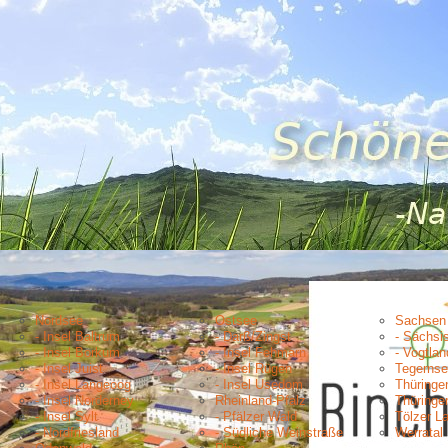
Nordsee
Ostsee
Sachsen
- Insel Baltrum
- Darß/Zingst
- Sächsi
- Insel Borkum
- Insel Fehmarn
- Vogtlan
- Insel Juist
- Insel Rügen
Tegernse
- Insel Langeoog
- Insel Usedom
Thüringe
- Insel Norderney
Rheinland-Pfalz
Thüringe
- Insel Sylt
- Pfälzer Wald
Tölzer L
- Nordfriesland
- Südliche Weinstraße
Werratal