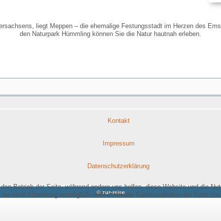
dersachsens, liegt Meppen – die ehemalige Festungsstadt im Herzen des Emsl
den Naturpark Hümmling können Sie die Natur hautnah erleben.
Kontakt
Impressum
Datenschutzerklärung
r den Betrieb der Seite, während andere uns helfen, diese Website und die Nu
© zur-reise
bei einer Ablehnung womöglich nicht mehr alle Funktionalitäten der Seite zur