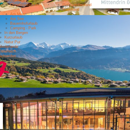
Odenwald
Rhön
Osnabrücker Land
Rotkäppchenland
Sauerland
Am Meer
Am See
Bauernhofurlaub
Camping - Park
In den Bergen
Kurzurlaub
Natur Pur
Niederlande
Österreich
Schweden