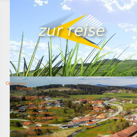
Open menu
Startseite
Urlaubsziele
Allgäu
Eifel
Altes Land
Emsland
Baden-Württemberg
Erzgebirge
- Oberschwaben
Franken
- Schwäbische Alb
Fränkische Schweiz
- Schwarzwald
Harz
- Südschwarzwald
Hessen
Bayern
Lüneburger Heide