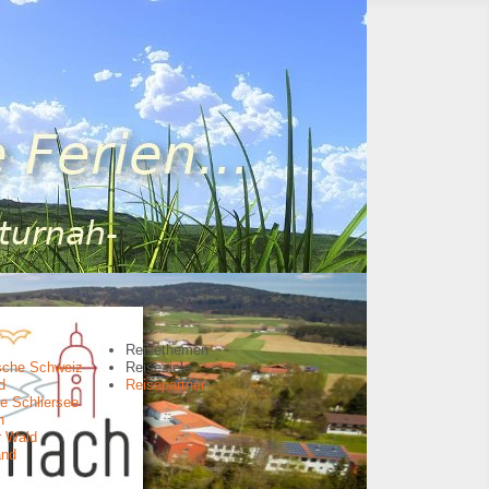
Reisethemen
sche Schweiz
Reiseziele
d
Reisepartner
e Schliersee
n
r Wald
and