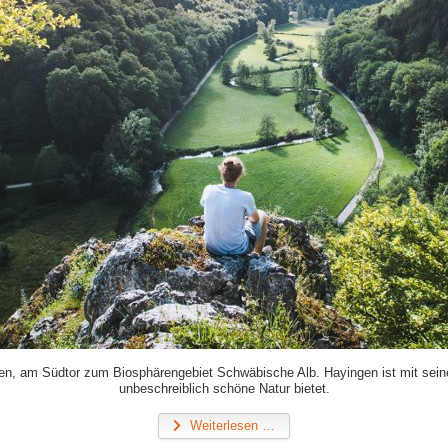
n, am Südtor zum Biosphärengebiet Schwäbische Alb. Hayingen ist mit seinen
unbeschreiblich schöne Natur bietet.
Weiterlesen …