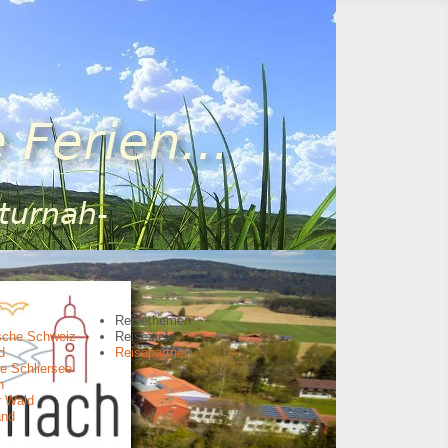
Reisethemen
sche Schweiz
Reiseziele
d
Reisepartner
e Schliersee
n
r Wald
and