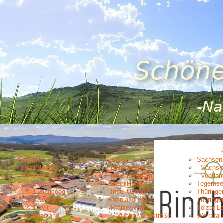
Nordsee
Ostsee
Sachsen
- Insel Baltrum
- Darß/Zingst
- Sächsi
- Insel Borkum
- Insel Fehmarn
- Vogtlan
- Insel Juist
- Insel Rügen
Tegernse
- Insel Langeoog
- Insel Usedom
Thüringe
- Insel Norderney
Rheinland-Pfalz
Thüringe
- Insel Sylt
- Pfälzer Wald
Tölzer L
- Nordfriesland
- Südliche Weinstraße
Werratal