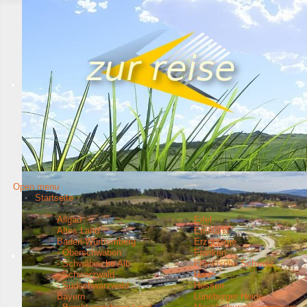
Open menu
Startseite
Urlaubsziele
Allgäu
Eifel
Altes Land
Emsland
Baden-Württemberg
Erzgebirge
- Oberschwaben
Franken
- Schwäbische Alb
Fränkische Schweiz
- Schwarzwald
Harz
- Südschwarzwald
Hessen
Bayern
Lüneburger Heide