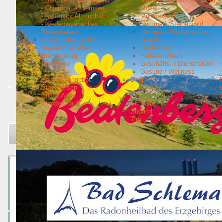
- Berchtesgadener Land
Mecklenburg Vorpommern
- Chiemgau-Chiemsee
Mosel
- Naturpark Altmühltal
Münsterland
- Niederbayerisches
Naturpark Steigerwald
Bäderdreieck
Naturpark Wildeshauser
- Oberpfälzer Wald
Geest
Bayerischer Wald
Niederrhein
Brandenburg
Familienurlaub
Bodensee
Geschäfts- / Dienstreisen
Gesund / Wellness
Pauschalangebot
Belgien
Städtereisen
Urlaub Aktiv
Wanderurlaub
Schweiz
Südtirol
Tirol
Aktuelle Seite:
Startseite
Urlaubsziele
Baden-Württemberg
Deutsche Bahn