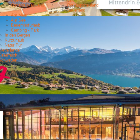
Odenwald
Rhön
Osnabrücker Land
Rotkäppchenland
Sauerland
Am Meer
Am See
Bauernhofurlaub
Camping - Park
In den Bergen
Kurzurlaub
Natur Pur
Niederlande
Österreich
Schweden