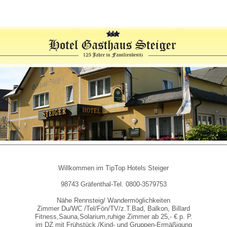
Willkommen im TipTop Hotels Steiger
98743 Gräfenthal-Tel. 0800-3579753
Nähe Rennsteig/ Wandermöglichkeiten
Zimmer Du/WC /Tel/Fön/TV/z.T.Bad, Balkon, Billard
Fitness,Sauna,Solarium,ruhige Zimmer ab 25,- € p. P.
im DZ mit Frühstück /Kind- und Gruppen-Ermäßigung