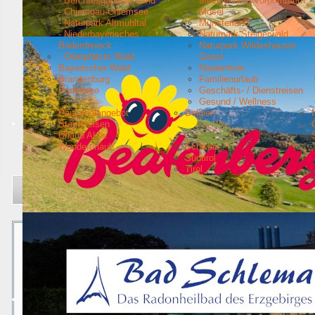
- Berchtesgadener Land
Mecklenburg Vorpommern
- Chiemgau-Chiemsee
Mosel
- Naturpark Altmühltal
Münsterland
- Niederbayerisches
Naturpark Steigerwald
Bäderdreieck
Naturpark Wildeshauser
- Oberpfälzer Wald
Geest
Bayerischer Wald
Niederrhein
Brandenburg
Familienurlaub
Bodensee
Geschäfts- / Dienstreisen
Gesund / Wellness
Pauschalangebot
Belgien
Städtereisen
Urlaub Aktiv
Wanderurlaub
Schweiz
Südtirol
Tirol
Aktuelle Seite:
Startseite
Urlaubsziele
Thüringer Wald
Tourist-Information Floh-Seligenthal