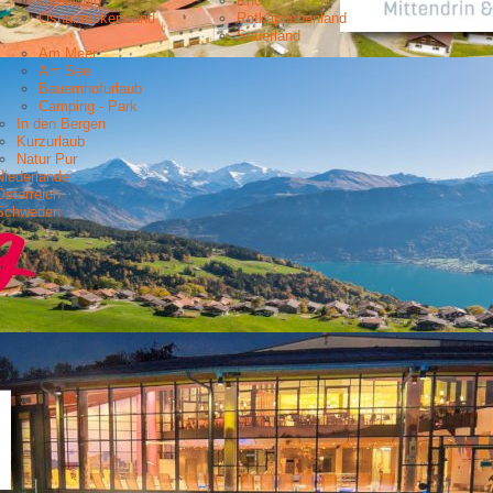
Odenwald
Rhön
Osnabrücker Land
Rotkäppchenland
Sauerland
Am Meer
Am See
Bauernhofurlaub
Camping - Park
In den Bergen
Kurzurlaub
Natur Pur
Niederlande
Österreich
Schweden