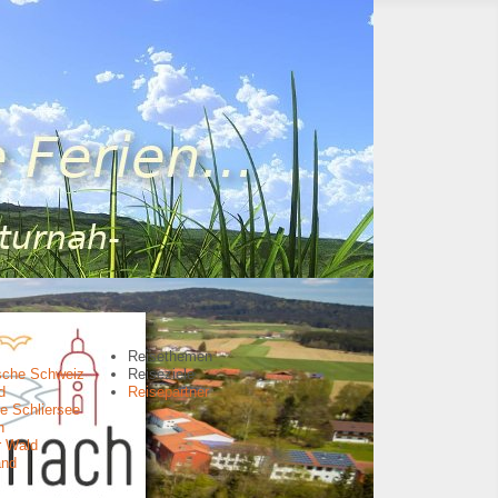
Reisethemen
sche Schweiz
Reiseziele
d
Reisepartner
e Schliersee
n
r Wald
and