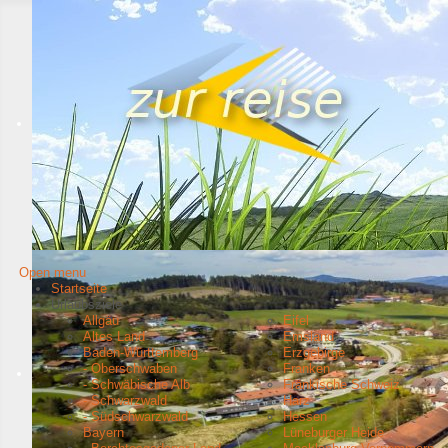
Open menu
Startseite
Urlaubsziele
Allgäu
Eifel
Altes Land
Emsland
Baden-Württemberg
Erzgebirge
- Oberschwaben
Franken
- Schwäbische Alb
Fränkische Schweiz
- Schwarzwald
Harz
- Südschwarzwald
Hessen
Bayern
Lüneburger Heide