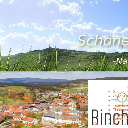
Nordsee
Ostsee
Sachsen
- Insel Baltrum
- Darß/Zingst
- Sächsi
- Insel Borkum
- Insel Fehmarn
- Vogtlan
- Insel Juist
- Insel Rügen
Tegernse
- Insel Langeoog
- Insel Usedom
Thüringe
- Insel Norderney
Rheinland-Pfalz
Thüringe
- Insel Sylt
- Pfälzer Wald
Tölzer L
- Nordfriesland
- Südliche Weinstraße
Werratal