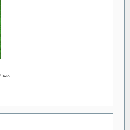
rlaub.
o.