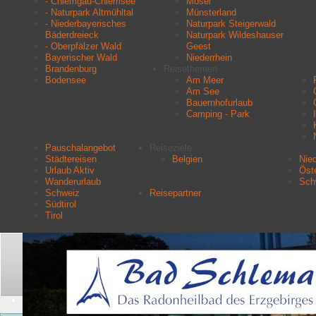
- Chiemgau-Chiemsee
Mosel
- Naturpark Altmühltal
Münsterland
- Niederbayerisches
Naturpark Steigerwald
Bäderdreieck
Naturpark Wildeshauser
- Oberpfälzer Wald
Geest
Bayerischer Wald
Niederrhein
Brandenburg
Reisethemen
Bodensee
Am Meer
Am See
Bauernhofurlaub
Camping - Park
Pauschalangebot
Reiseziele
Städtereisen
Belgien
Nie
Urlaub Aktiv
Öste
Wanderurlaub
Sch
Schweiz
Reisepartner
Südtirol
Tirol
Aktuelle Seite:
Startseite
Urlaubsziele
- Chiemgau-Chiemsee
Suchen