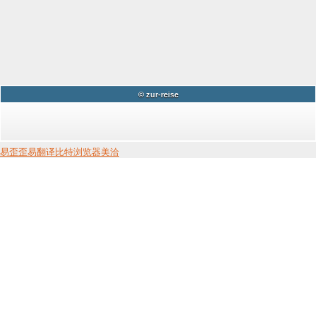
© zur-reise
易歪歪
易翻译
比特浏览器
美洽