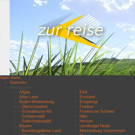
Open menu
Startseite
Urlaubsziele
Allgäu
Eifel
Altes Land
Emsland
Baden-Württemberg
Erzgebirge
- Oberschwaben
Franken
- Schwäbische Alb
Fränkische Schweiz
- Schwarzwald
Harz
- Südschwarzwald
Hessen
Bayern
Lüneburger Heide
- Berchtesgadener Land
Mecklenburg Vorpommern