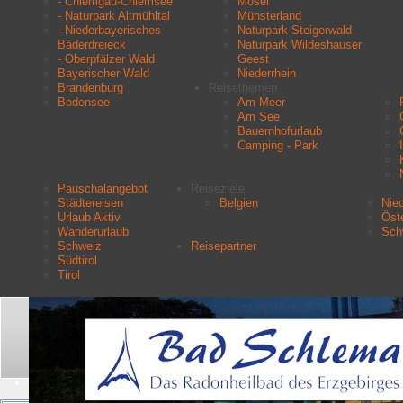
- Chiemgau-Chiemsee
Mosel
- Naturpark Altmühltal
Münsterland
- Niederbayerisches
Naturpark Steigerwald
Bäderdreieck
Naturpark Wildeshauser
- Oberpfälzer Wald
Geest
Bayerischer Wald
Niederrhein
Brandenburg
Reisethemen
Bodensee
Am Meer
Am See
Bauernhofurlaub
Camping - Park
Pauschalangebot
Reiseziele
Städtereisen
Belgien
Nie
Urlaub Aktiv
Öste
Wanderurlaub
Sch
Schweiz
Reisepartner
Südtirol
Tirol
Aktuelle Seite:
Startseite
Urlaubsziele
Ostsee
Suchen