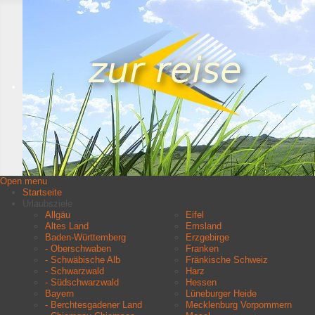
Open menu
Startseite
Urlaubsziele
Allgäu
Eifel
Altes Land
Emsland
Baden-Württemberg
Erzgebirge
- Oberschwaben
Franken
- Schwäbische Alb
Fränkische Schweiz
- Schwarzwald
Harz
- Südschwarzwald
Hessen
Bayern
Lüneburger Heide
- Berchtesgadener Land
Mecklenburg Vorpommern