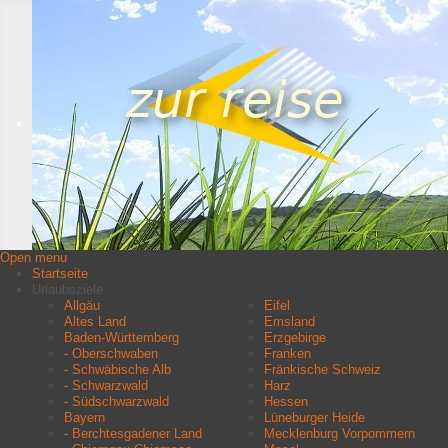
Open menu
Startseite
Urlaubsziele
Allgäu
Eifel
Altes Land
Emsland
Baden-Württemberg
Erzgebirge
- Oberschwaben
Franken
- Schwäbische Alb
Fränkische Schweiz
- Schwarzwald
Harz
- Südschwarzwald
Hessen
Bayern
Lüneburger Heide
- Berchtesgadener Land
Mecklenburg Vorpommern