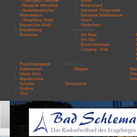
- Chiemgau-Chiemsee
Mosel
- Naturpark Altmühltal
Münsterland
- Niederbayerisches
Naturpark Steigerwald
Bäderdreieck
Naturpark Wildeshauser
- Oberpfälzer Wald
Geest
Bayerischer Wald
Niederrhein
Brandenburg
Reisethemen
Bodensee
Am Meer
Am See
Bauernhofurlaub
Camping - Park
Pauschalangebot
Reiseziele
Städtereisen
Belgien
Nie
Urlaub Aktiv
Öste
Wanderurlaub
Sch
Schweiz
Reisepartner
Südtirol
Tirol
Aktuelle Seite:
Startseite
Urlaubsziele
Eifel
Suchen