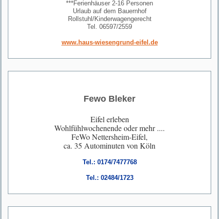
***Ferienhäuser 2-16 Personen
Urlaub auf dem Bauernhof
Rollstuhl/Kinderwagengerecht
Tel. 06597/2559
www.haus-wiesengrund-eifel.de
Fewo Bleker
Eifel erleben
Wohlfühlwochenende oder mehr ....
FeWo Nettersheim-Eifel,
ca. 35 Autominuten von Köln
Tel.: 0174/7477768
Tel.: 02484/1723