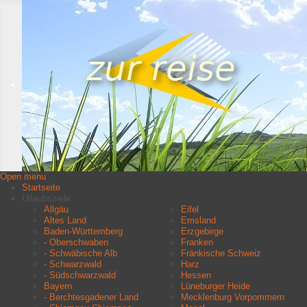
Open menu
Startseite
Urlaubsziele
Allgäu
Eifel
Altes Land
Emsland
Baden-Württemberg
Erzgebirge
- Oberschwaben
Franken
- Schwäbische Alb
Fränkische Schweiz
- Schwarzwald
Harz
- Südschwarzwald
Hessen
Bayern
Lüneburger Heide
- Berchtesgadener Land
Mecklenburg Vorpommern