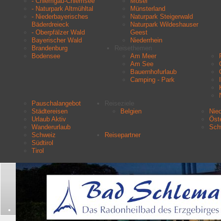
- Chiemgau-Chiemsee
Mosel
- Naturpark Altmühltal
Münsterland
- Niederbayerisches
Naturpark Steigerwald
Bäderdreieck
Naturpark Wildeshauser
- Oberpfälzer Wald
Geest
Bayerischer Wald
Niederrhein
Brandenburg
Reisethemen
Bodensee
Am Meer
Am See
Bauernhofurlaub
Camping - Park
Pauschalangebot
Reiseziele
Städtereisen
Belgien
Nie
Urlaub Aktiv
Öste
Wanderurlaub
Sch
Schweiz
Reisepartner
Südtirol
Tirol
Aktuelle Seite:
Startseite
Urlaubsziele
Naturpark Wildeshauser Geest
Verkehrsverein Wildeshausen
Suchen