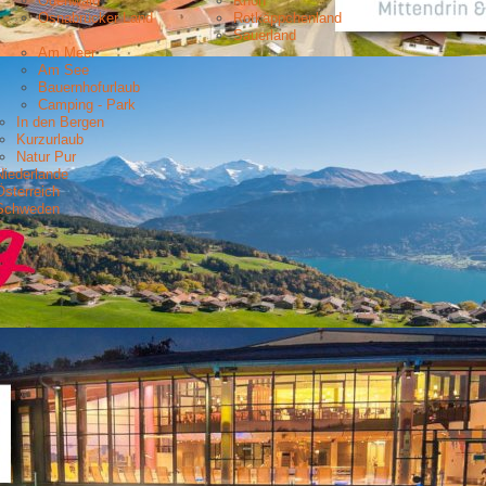
Odenwald
Rhön
Osnabrücker Land
Rotkäppchenland
Sauerland
Am Meer
Am See
Bauernhofurlaub
Camping - Park
In den Bergen
Kurzurlaub
Natur Pur
Niederlande
Österreich
Schweden