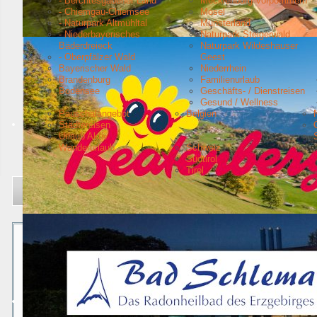
- Berchtesgadener Land
Mecklenburg Vorpommern
- Chiemgau-Chiemsee
Mosel
- Naturpark Altmühltal
Münsterland
- Niederbayerisches
Naturpark Steigerwald
Bäderdreieck
Naturpark Wildeshauser
- Oberpfälzer Wald
Geest
Bayerischer Wald
Niederrhein
Brandenburg
Familienurlaub
Bodensee
Geschäfts- / Dienstreisen
Gesund / Wellness
Pauschalangebot
Belgien
Städtereisen
Urlaub Aktiv
Wanderurlaub
Schweiz
Südtirol
Tirol
Aktuelle Seite:
Startseite
Urlaubsziele
Nordsee
Werdumer Landhaus
Werdumer Landhaus