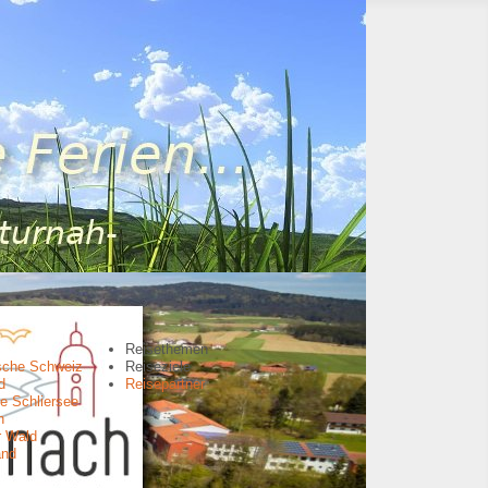
Reisethemen
sche Schweiz
Reiseziele
d
Reisepartner
e Schliersee
n
r Wald
and