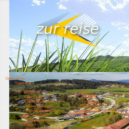
Open menu
Startseite
Urlaubsziele
Allgäu
Eifel
Altes Land
Emsland
Baden-Württemberg
Erzgebirge
- Oberschwaben
Franken
- Schwäbische Alb
Fränkische Schweiz
- Schwarzwald
Harz
- Südschwarzwald
Hessen
Bayern
Lüneburger Heide