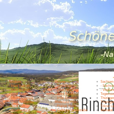
Nordsee
Ostsee
Sachsen
- Insel Baltrum
- Darß/Zingst
- Sächsi
- Insel Borkum
- Insel Fehmarn
- Vogtlan
- Insel Juist
- Insel Rügen
Tegernse
- Insel Langeoog
- Insel Usedom
Thüringe
- Insel Norderney
Rheinland-Pfalz
Thüringe
- Insel Sylt
- Pfälzer Wald
Tölzer L
- Nordfriesland
- Südliche Weinstraße
Werratal