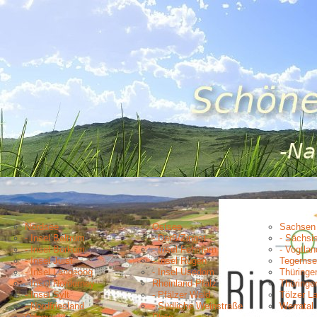
Nordsee
Ostsee
Sachsen
- Insel Baltrum
- Darß/Zingst
- Sächsi
- Insel Borkum
- Insel Fehmarn
- Vogtlan
- Insel Juist
- Insel Rügen
Tegernse
- Insel Langeoog
- Insel Usedom
Thüringe
- Insel Norderney
Rheinland-Pfalz
Thüringe
- Insel Sylt
- Pfälzer Wald
Tölzer L
- Nordfriesland
- Südliche Weinstraße
Werratal