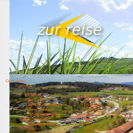
Open menu
Startseite
Urlaubsziele
Allgäu
Eifel
Altes Land
Emsland
Baden-Württemberg
Erzgebirge
- Oberschwaben
Franken
- Schwäbische Alb
Fränkische Schweiz
- Schwarzwald
Harz
- Südschwarzwald
Hessen
Bayern
Lüneburger Heide