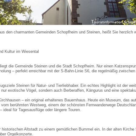
s den charmanten Gemeinden Schopfheim und Steinen, heißt Sie herzlich w
d Kultur im Wiesental
 liegt die Gemeinde Steinen und die Stadt Schopfheim. Nur einen Katzensprun
holung – perfekt erreichbar mit der S-Bahn-Linie S6, die regelmäßig zwischen
ugsziele Steinen für Natur- und Tierliebhaber. Ein echtes Highlight ist der w
nur exotische Vögel, sondern auch Berberaffen, Kängurus und eine spektakul
il Kirchhausen – ein original erhaltenes Bauernhaus. Heute ein Museum, das a
weit vom berühmten Westweg, einem der schönsten Fernwanderwege Deutschlan
 ideal für Tagesausflüge oder längere Touren.
er historischen Altstadt zu einem gemütlichen Bummel ein. In der alten Kirc
über Orgelkonzerte.