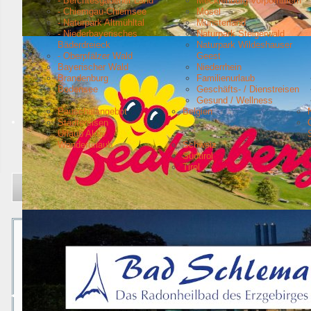
- Berchtesgadener Land
Mecklenburg Vorpommern
- Chiemgau-Chiemsee
Mosel
- Naturpark Altmühltal
Münsterland
- Niederbayerisches
Naturpark Steigerwald
Bäderdreieck
Naturpark Wildeshauser
- Oberpfälzer Wald
Geest
Bayerischer Wald
Niederrhein
Brandenburg
Familienurlaub
Bodensee
Geschäfts- / Dienstreisen
Gesund / Wellness
Pauschalangebot
Belgien
Städtereisen
Urlaub Aktiv
Wanderurlaub
Schweiz
Südtirol
Tirol
Aktuelle Seite:
Startseite
Urlaubsziele
- Südschwarzwald
SÜDWÄRTS T
SÜDWÄRTS TOURIST INFORMATION