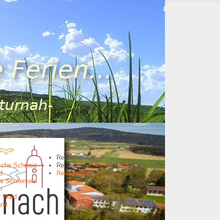
Reisethemen
sche Schweiz
Reiseziele
d
Reisepartner
e Schliersee
n
r Wald
and