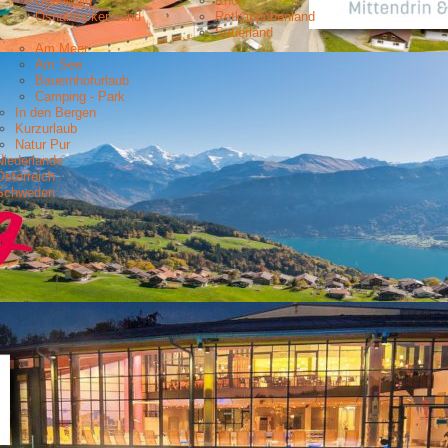
Odenwald
Rhön
Osnabrücker Land
Rotkäppchenland
Sauerland
Am Meer
Am See
Bauernhofurlaub
Camping - Park
In den Bergen
Kurzurlaub
Natur Pur
Niederlande
Österreich
Schweden
OURIST INFORMATION