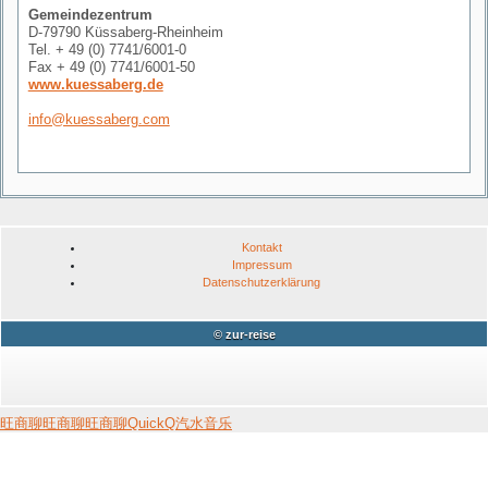
Gemeindezentrum
D-79790 Küssaberg-Rheinheim
Tel. + 49 (0) 7741/6001-0
Fax + 49 (0) 7741/6001-50
www.kuessaberg.de
info@kuessaberg.com
Kontakt
Impressum
Datenschutzerklärung
© zur-reise
旺商聊
旺商聊
旺商聊
QuickQ
汽水音乐