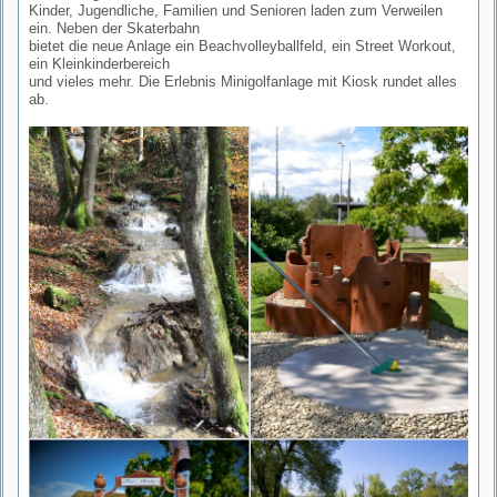
Kinder, Jugendliche, Familien und Senioren laden zum Verweilen
ein. Neben der Skaterbahn
bietet die neue Anlage ein Beachvolleyballfeld, ein Street Workout,
ein Kleinkinderbereich
und vieles mehr. Die Erlebnis Minigolfanlage mit Kiosk rundet alles
ab.