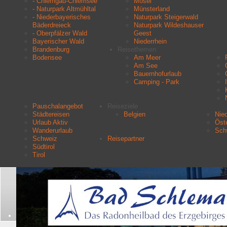
- Chiemgau-Chiemsee
Mosel
- Naturpark Altmühltal
Münsterland
- Niederbayerisches
Naturpark Steigerwald
Bäderdreieck
Naturpark Wildeshauser
- Oberpfälzer Wald
Geest
Bayerischer Wald
Niederrhein
Brandenburg
Reisethemen
Bodensee
Am Meer
Am See
Bauernhofurlaub
Camping - Park
Pauschalangebot
Reiseziele
Städtereisen
Belgien
Nie
Urlaub Aktiv
Öste
Wanderurlaub
Sch
Schweiz
Reisepartner
Südtirol
Tirol
Aktuelle Seite:
Startseite
Urlaubsziele
- Südschwarzwald
Tourist-Information Küssaberg
Suchen