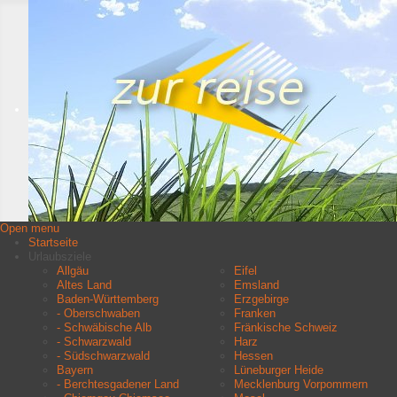
Open menu
Startseite
Urlaubsziele
Allgäu
Eifel
Altes Land
Emsland
Baden-Württemberg
Erzgebirge
- Oberschwaben
Franken
- Schwäbische Alb
Fränkische Schweiz
- Schwarzwald
Harz
- Südschwarzwald
Hessen
Bayern
Lüneburger Heide
- Berchtesgadener Land
Mecklenburg Vorpommern